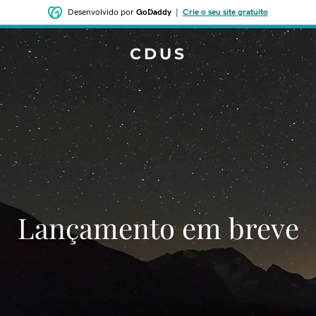
Desenvolvido por
GoDaddy
|
Crie o seu site gratuito
CDUS
‌‌Lançamento em breve